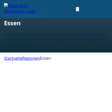
Immobilien in Essen
Immobilien in
Essen
Ihr Immobilienmakler in Essen – von Rüttenscheid über
die grüne Stadtmitte bis zu gehobenen Wohnlagen am
Baldeneysee.
Startseite
Regionen
Essen