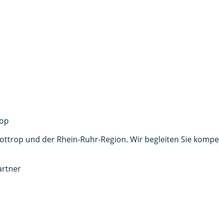
mäß der
Datenschutzerklärung
zu. *
Anfrage senden
 Bottrop und der Rhein-Ruhr-Region. Wir begleiten Sie komp