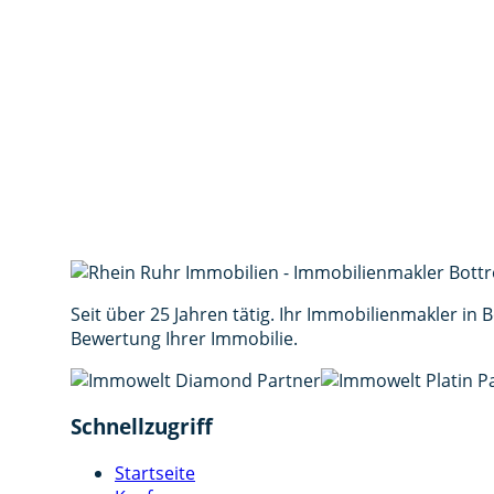
204.000 €
Objekt-Nr.: OBJEKT 111
Vorname *
Nachname *
E-Mail *
Telefon
Interesse
Nachricht *
(min. 30 Zeichen)
Ich stimme der Verarbeitung meiner Daten ge
Seit über 25 Jahren tätig. Ihr Immobilienmakler in
Bewertung Ihrer Immobilie.
Schnellzugriff
Startseite