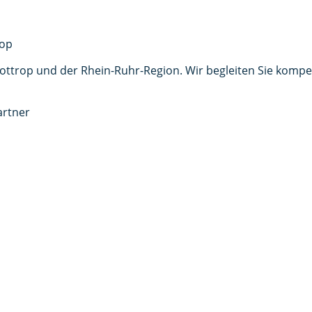
mäß der
Datenschutzerklärung
zu. *
Anfrage senden
 Bottrop und der Rhein-Ruhr-Region. Wir begleiten Sie komp