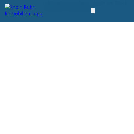
Leben wie im Urlaub - direkt am Deich
Startseite
Kaufen
mit Blick in die Ruhraue