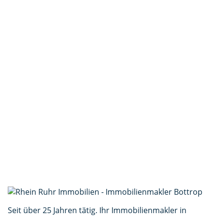
Anfrage zu:
große Eigentumswohnung mit eigenem Garten - zur
Kapitalanlage
45968 Gladbeck
168.000 €
Objekt-Nr.: 248
Vorname *
Nachname *
E-Mail *
Telefon
Interesse
Nachricht *
(min. 30 Zeichen)
Ich stimme der Verarbeitung meiner Daten gemäß
der
Datenschutzerklärung
zu. *
Anfrage senden
Seit über 25 Jahren tätig. Ihr Immobilienmakler in