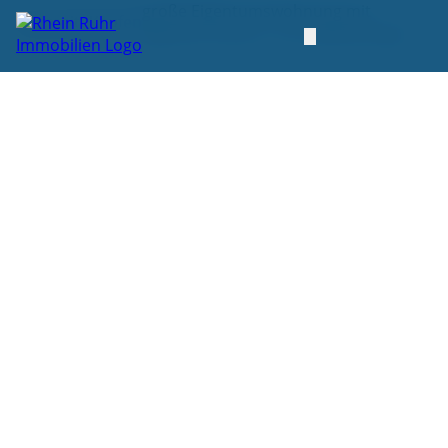
große Eigentumswohnung mit
Startseite
Kaufen
eigenem Garten - zur Kapitalanlage