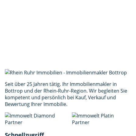
199.000 €
Objekt-Nr.: 308
Vorname *
Nachname *
E-Mail *
Telefon
Interesse
Nachricht *
(min. 30 Zeichen)
Ich stimme der Verarbeitung meiner Daten gemäß
der
Datenschutzerklärung
zu. *
Anfrage senden
Seit über 25 Jahren tätig. Ihr Immobilienmakler in
Bottrop und der Rhein-Ruhr-Region. Wir begleiten Sie
kompetent und persönlich bei Kauf, Verkauf und
Bewertung Ihrer Immobilie.
Schnellzugriff