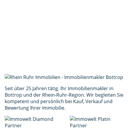
520.000 €
Objekt-Nr.: 348
Vorname *
Nachname *
E-Mail *
Telefon
Interesse
Nachricht *
(min. 30 Zeichen)
Ich stimme der Verarbeitung meiner Daten gemäß
der
Datenschutzerklärung
zu. *
Anfrage senden
Seit über 25 Jahren tätig. Ihr Immobilienmakler in
Bottrop und der Rhein-Ruhr-Region. Wir begleiten Sie
kompetent und persönlich bei Kauf, Verkauf und
Bewertung Ihrer Immobilie.