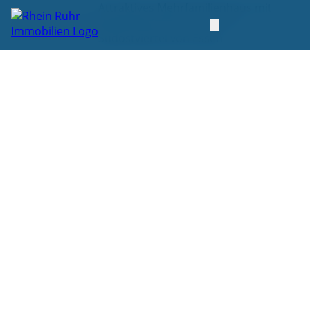
Attraktives Mehrfamilienhaus mit
Startseite
Kaufen
Gewerbeeinheit (Praxis) im
Südostviertel von Essen